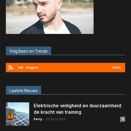
Volg Basic en Trends
343
Volgers
VOLG
Laatste Nieuws
Elektrische veiligheid en duurzaamheid:
de kracht van training
Ferry
-
29 april 2026
0