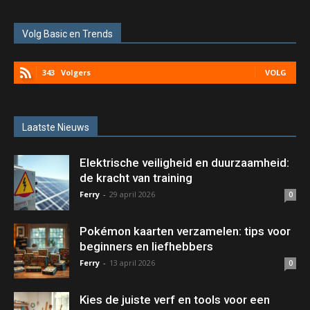
Volg Basic en Trends
343
Volgers
VOLG
Laatste Nieuws
Elektrische veiligheid en duurzaamheid:
de kracht van training
Ferry
-
29 april 2026
0
Pokémon kaarten verzamelen: tips voor
beginners en liefhebbers
Ferry
-
13 april 2026
0
Kies de juiste verf en tools voor een